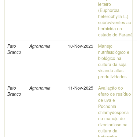
leiteiro
(Euphorbia
heterophylla L.)
sobreviventes ao
herbicida no
estado do Paraná
Pato
Agronomia
10-Nov-2025
Manejo
Branco
nutrifisiológico e
biológico na
cultura da soja
visando altas
produtividades
Pato
Agronomia
11-Nov-2025
Avaliação do
Branco
efeito de resíduo
de uva e
Pochonia
chlamydosporia
no manejo de
rizoctoniose na
cultura da
beterraba