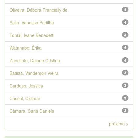
Oliveira, Débora Francielly de
4
Salla, Vanessa Padilha
4
Tonial, Ivane Benedetti
4
Watanabe, Érika
4
Zanellato, Daiane Cristina
4
Batista, Vanderson Vieira
3
Cardoso, Jessica
3
Cassol, Cidimar
3
Câmara, Carla Daniela
3
próximo >