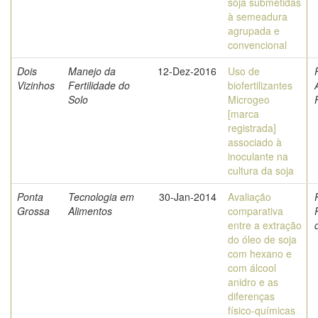
soja submetidas
à semeadura
agrupada e
convencional
Dois
Manejo da
12-Dez-2016
Uso de
Vizinhos
Fertilidade do
biofertilizantes
Solo
Microgeo
[marca
registrada]
associado à
inoculante na
cultura da soja
Ponta
Tecnologia em
30-Jan-2014
Avaliação
Grossa
Alimentos
comparativa
entre a extração
do óleo de soja
com hexano e
com álcool
anidro e as
diferenças
físico-químicas