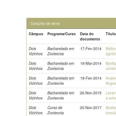
Conjunto de itens:
Câmpus
Programa/Curso
Data do
Títul
documento
Dois
Bacharelado em
17-Fev-2014
Melhor
Vizinhos
Zootecnia
agroin
Dois
Bacharelado em
19-Mar-2014
Biodis
Vizinhos
Zootecnia
conte
Dois
Bacharelado em
18-Fev-2014
Avali
Vizinhos
Zootecnia
Angus 
Dois
Bacharelado em
26-Nov-2015
Levan
Vizinhos
Zootecnia
a avic
Dois
Curso de
20-Nov-2017
Avali
Vizinhos
Zootecnia
inocu