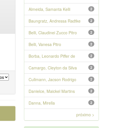
Almeida, Samanta Kelli
2
Baungratz, Andressa Radtke
2
Belli, Claudinei Zucco Pitro
2
Belli, Vanesa Pitro
2
Borba, Leonardo Piffer de
2
Camargo, Cleyton da Silva
2
Cullmann, Jacson Rodrigo
2
Danielce, Maickel Martins
2
Danna, Mirella
2
próximo >