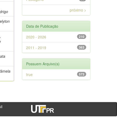
próximo >
drigo
Oelyton
Data de Publicação
,
2020 - 2026
210
o
2011 - 2019
363
ata
Possuem Arquivo(s)
Pâmela
true
573
e
- PR - Brasil