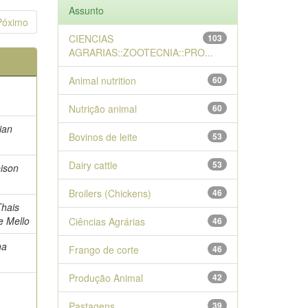
Assunto
Póximo
CIENCIAS
103
AGRARIAS::ZOOTECNIA::PRO...
Animal nutrition
60
Nutrição animal
60
lian
Bovinos de leite
53
Dairy cattle
53
eison
Broilers (Chickens)
46
Thais
e Mello
Ciências Agrárias
46
na
Frango de corte
46
Produção Animal
42
Pastagens
39