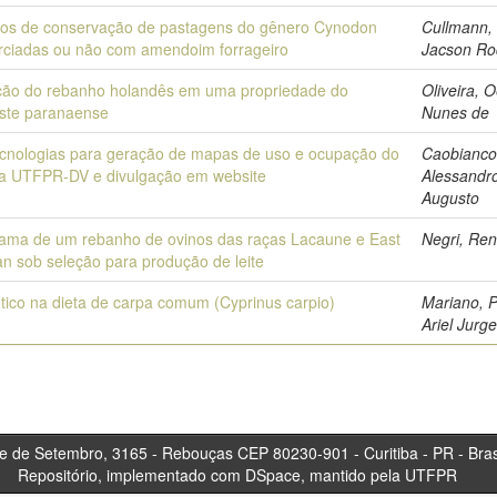
os de conservação de pastagens do gênero Cynodon
Cullmann,
rciadas ou não com amendoim forrageiro
Jacson Ro
ção do rebanho holandês em uma propriedade do
Oliveira, 
ste paranaense
Nunes de
cnologias para geração de mapas de uso e ocupação do
Caobianco
da UTFPR-DV e divulgação em website
Alessandr
Augusto
ama de um rebanho de ovinos das raças Lacaune e East
Negri, Ren
an sob seleção para produção de leite
tico na dieta de carpa comum (Cyprinus carpio)
Mariano, 
Ariel Jurg
tembro, 3165 - Rebouças CEP 80230-901 - Curitiba 
Repositório, implementado com DSpace, mantido pela UTFPR