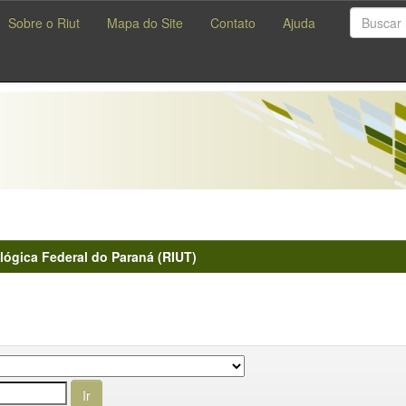
Sobre o Riut
Mapa do Site
Contato
Ajuda
lógica Federal do Paraná (RIUT)