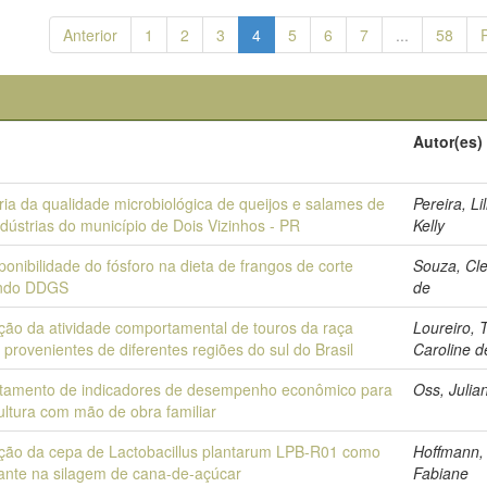
Anterior
1
2
3
4
5
6
7
...
58
o
Autor(es)
ia da qualidade microbiológica de queijos e salames de
Pereira, Li
dústrias do município de Dois Vizinhos - PR
Kelly
ponibilidade do fósforo na dieta de frangos de corte
Souza, Cl
ndo DDGS
de
ação da atividade comportamental de touros da raça
Loureiro, 
provenientes de diferentes regiões do sul do Brasil
Caroline d
tamento de indicadores de desempenho econômico para
Oss, Julia
ultura com mão de obra familiar
ação da cepa de Lactobacillus plantarum LPB-R01 como
Hoffmann,
lante na silagem de cana-de-açúcar
Fabiane