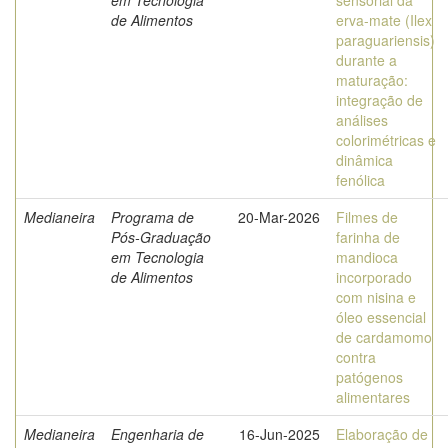
em Tecnologia
sensorial da
de Alimentos
erva-mate (Ilex
paraguariensis)
durante a
maturação:
integração de
análises
colorimétricas e
dinâmica
fenólica
Medianeira
Programa de
20-Mar-2026
Filmes de
Pós-Graduação
farinha de
em Tecnologia
mandioca
de Alimentos
incorporado
com nisina e
óleo essencial
de cardamomo
contra
patógenos
alimentares
Medianeira
Engenharia de
16-Jun-2025
Elaboração de