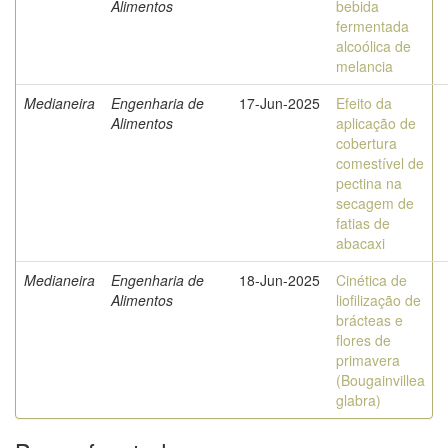
Alimentos
bebida
fermentada
alcoólica de
melancia
Medianeira
Engenharia de
17-Jun-2025
Efeito da
Alimentos
aplicação de
cobertura
comestível de
pectina na
secagem de
fatias de
abacaxi
Medianeira
Engenharia de
18-Jun-2025
Cinética de
Alimentos
liofilização de
brácteas e
flores de
primavera
(Bougainvillea
glabra)