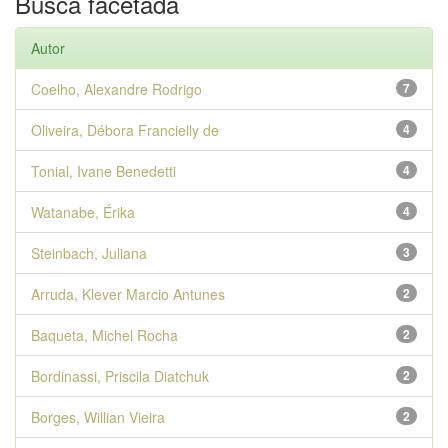
Busca facetada
Autor
Coelho, Alexandre Rodrigo
7
Oliveira, Débora Francielly de
4
Tonial, Ivane Benedetti
4
Watanabe, Érika
4
Steinbach, Juliana
3
Arruda, Klever Marcio Antunes
2
Baqueta, Michel Rocha
2
Bordinassi, Priscila Diatchuk
2
Borges, Willian Vieira
2