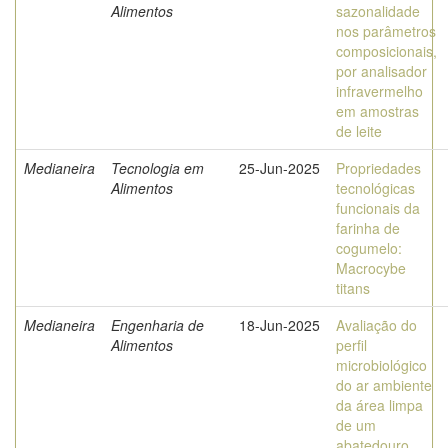
Alimentos
sazonalidade
nos parâmetros
composicionais,
por analisador
infravermelho
em amostras
de leite
Medianeira
Tecnologia em
25-Jun-2025
Propriedades
Alimentos
tecnológicas
funcionais da
farinha de
cogumelo:
Macrocybe
titans
Medianeira
Engenharia de
18-Jun-2025
Avaliação do
Alimentos
perfil
microbiológico
do ar ambiente
da área limpa
de um
abatedouro