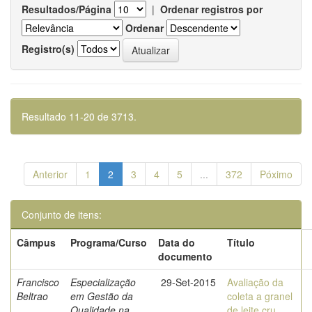
Resultados/Página
|
Ordenar registros por
Ordenar
Registro(s)
Resultado 11-20 de 3713.
Anterior
1
2
3
4
5
...
372
Póximo
Conjunto de itens:
Câmpus
Programa/Curso
Data do
Título
documento
Francisco
Especialização
29-Set-2015
Avaliação da
Beltrao
em Gestão da
coleta a granel
Qualidade na
de leite cru