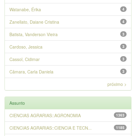
Watanabe, Érika
4
Zanellato, Daiane Cristina
4
Batista, Vanderson Vieira
3
Cardoso, Jessica
3
Cassol, Cidimar
3
Câmara, Carla Daniela
3
próximo >
Assunto
CIENCIAS AGRARIAS::AGRONOMIA
1363
CIENCIAS AGRARIAS::CIENCIA E TECN...
1185