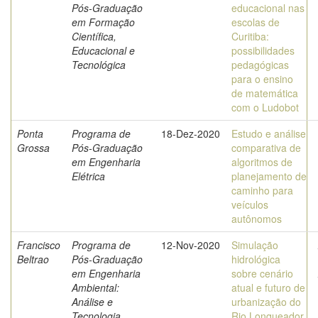
Pós-Graduação
educacional nas
em Formação
escolas de
Científica,
Curitiba:
Educacional e
possibilidades
Tecnológica
pedagógicas
para o ensino
de matemática
com o Ludobot
Ponta
Programa de
18-Dez-2020
Estudo e análise
Grossa
Pós-Graduação
comparativa de
em Engenharia
algoritmos de
Elétrica
planejamento de
caminho para
veículos
autônomos
Francisco
Programa de
12-Nov-2020
Simulação
Beltrao
Pós-Graduação
hidrológica
em Engenharia
sobre cenário
Ambiental:
atual e futuro de
Análise e
urbanização do
Tecnologia
Rio Lonqueador,