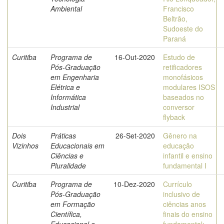
Ambiental
Francisco
Beltrão,
Sudoeste do
Paraná
Curitiba
Programa de
16-Out-2020
Estudo de
Pós-Graduação
retificadores
em Engenharia
monofásicos
Elétrica e
modulares ISOS
Informática
baseados no
Industrial
conversor
flyback
Dois
Práticas
26-Set-2020
Gênero na
Vizinhos
Educacionais em
educação
Ciências e
infantil e ensino
Pluralidade
fundamental I
Curitiba
Programa de
10-Dez-2020
Currículo
Pós-Graduação
inclusivo de
em Formação
ciências anos
Científica,
finais do ensino