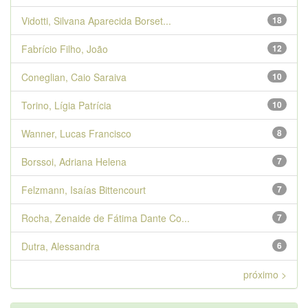
Vidotti, Silvana Aparecida Borset...
18
Fabrício Filho, João
12
Coneglian, Caio Saraiva
10
Torino, Lígia Patrícia
10
Wanner, Lucas Francisco
8
Borssoi, Adriana Helena
7
Felzmann, Isaías Bittencourt
7
Rocha, Zenaide de Fátima Dante Co...
7
Dutra, Alessandra
6
próximo >