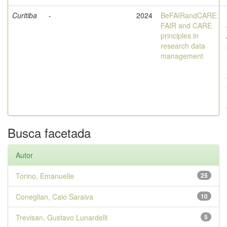
Curitiba
-
2024
BeFAIRandCARE:
FAIR and CARE
principles in
research data
management
Busca facetada
Autor
Torino, Emanuelle
25
Coneglian, Caio Saraiva
10
Trevisan, Gustavo Lunardelli
5