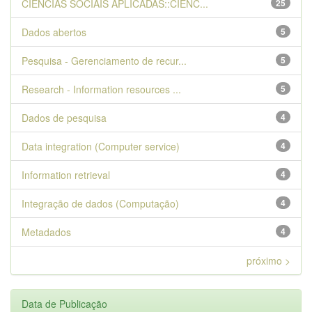
CIENCIAS SOCIAIS APLICADAS::CIENC...
25
Dados abertos
5
Pesquisa - Gerenciamento de recur...
5
Research - Information resources ...
5
Dados de pesquisa
4
Data integration (Computer service)
4
Information retrieval
4
Integração de dados (Computação)
4
Metadados
4
próximo >
Data de Publicação