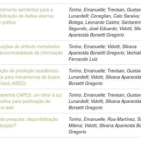
ecimento semântico para a
Torino, Emanuelle; Trevisan, Gusta
ibilização de dados abertos:
Lunardelli; Coneglian, Caio Saraiva;
e prática
Botega, Leonardo Castro; Santare
Segundo, José Eduardo; Vidotti, Sil
Aparecida Borsetti Gregorio
buições do atributo metadados
Torino, Emanuelle; Vidotti, Silvana
 encontrabilidade da informação
Aparecida Borsetti Gregorio; Vechiat
Fernando Luiz
ação da produção acadêmico-
Torino, Emanuelle; Trevisan, Gusta
fica para mecanismos de busca
Lunardelli; Vidotti, Silvana Aparecid
micos (ASEO)
Borsetti Gregorio
abertos CAPES: um olhar à luz
Torino, Emanuelle; Trevisan, Gusta
safios para publicação de
Lunardelli; Vidotti, Silvana Aparecid
na web
Borsetti Gregorio
de pesquisa: disponibilização
Torino, Emanuelle; Roa-Martínez, 
licação?
Milena; Vidotti, Silvana Aparecida Bo
Gregorio