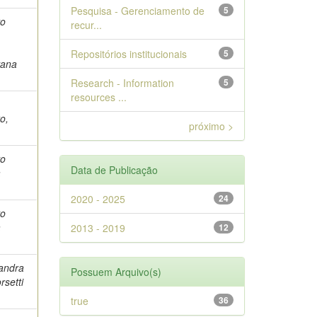
Pesquisa - Gerenciamento de
5
vo
recur...
m
Repositórios institucionais
5
vana
Research - Information
5
resources ...
o,
próximo >
vo
Data de Publicação
a
2020 - 2025
24
vo
a
2013 - 2019
12
Sandra
Possuem Arquivo(s)
rsetti
true
36