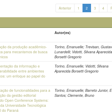
Anterior
1
2
3
4
Autor(es)
ação da produção acadêmico-
Torino, Emanuelle; Trevisan, Gusta
fica para mecanismos de busca
Lunardelli; Vidotti, Silvana Aparecid
micos
Borsetti Gregorio
entação da informação e
Torino, Emanuelle; Vidotti, Silvana
perabilidade entre ambientes
Aparecida Borsetti Gregorio
ficos: um enfoque ao papel do
tação de funcionalidades para a
Torino, Emanuelle; Barreto Junior, 
ção da gestão editorial
Santos; Clemente, Bruno
ando Open Conference Systems:
 da Universidade Tecnológica
l do Paraná