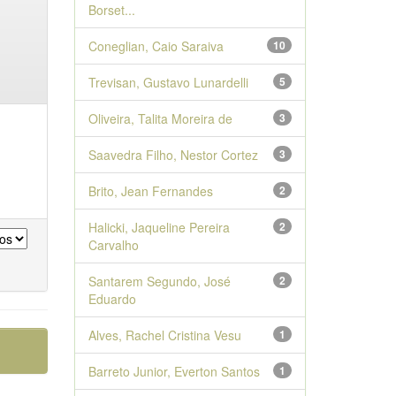
Borset...
Coneglian, Caio Saraiva
10
Trevisan, Gustavo Lunardelli
5
Oliveira, Talita Moreira de
3
Saavedra Filho, Nestor Cortez
3
Brito, Jean Fernandes
2
Halicki, Jaqueline Pereira
2
Carvalho
Santarem Segundo, José
2
Eduardo
Alves, Rachel Cristina Vesu
1
Barreto Junior, Everton Santos
1