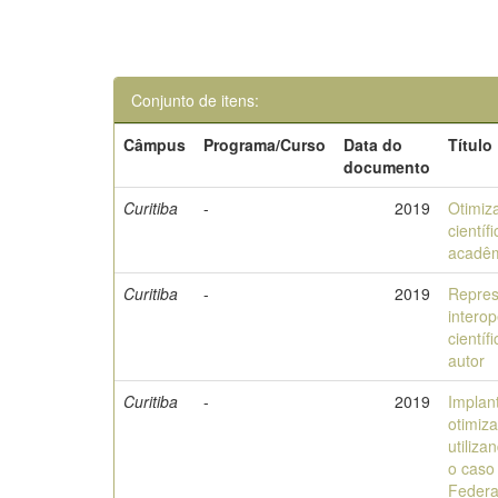
Conjunto de itens:
Câmpus
Programa/Curso
Data do
Título
documento
Curitiba
-
2019
Otimiz
cientí
acadê
Curitiba
-
2019
Repres
intero
cientí
autor
Curitiba
-
2019
Implan
otimiza
utiliz
o caso
Federa