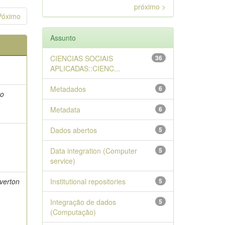
próximo >
Póximo
Assunto
CIENCIAS SOCIAIS
36
APLICADAS::CIENC...
Metadados
6
vo
a
Metadata
6
Dados abertos
5
Data integration (Computer
5
service)
Everton
Institutional repositories
5
Integração de dados
5
(Computação)