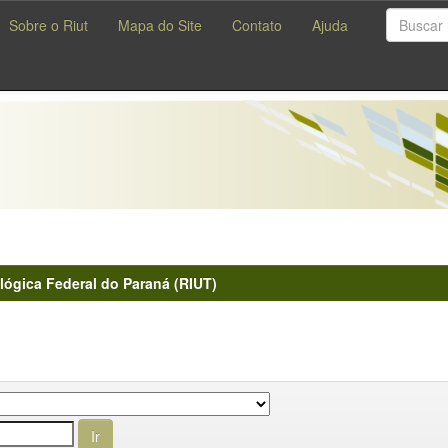
Sobre o Riut
Mapa do Site
Contato
Ajuda
lógica Federal do Paraná (RIUT)