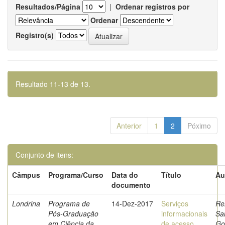
Resultados/Página
|
Ordenar registros por
Ordenar
Registro(s)
Resultado 11-13 de 13.
Anterior
1
2
Póximo
Conjunto de itens:
Câmpus
Programa/Curso
Data do
Título
Au
documento
Londrina
Programa de
14-Dez-2017
Serviços
Re
Pós-Graduação
informacionais
Sa
em Ciência da
de acesso
Go