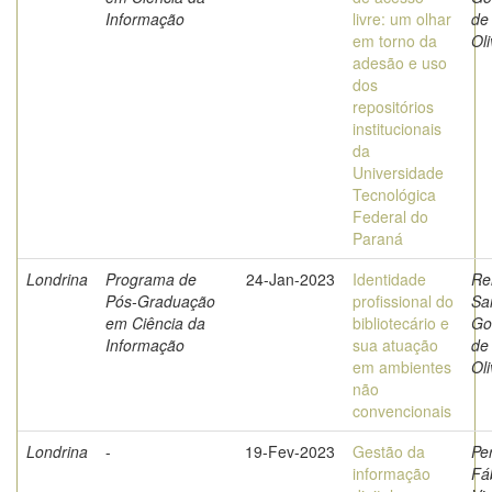
Informação
livre: um olhar
de
em torno da
Oli
adesão e uso
dos
repositórios
institucionais
da
Universidade
Tecnológica
Federal do
Paraná
Londrina
Programa de
24-Jan-2023
Identidade
Re
Pós-Graduação
profissional do
Sa
em Ciência da
bibliotecário e
Go
Informação
sua atuação
de
em ambientes
Oli
não
convencionais
Londrina
-
19-Fev-2023
Gestão da
Per
informação
Fá