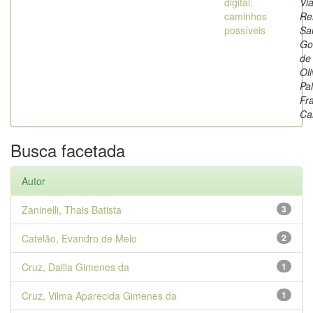
digital:
Vi
caminhos
Re
possíveis
Sa
Go
de
Oli
Pal
Fr
Ca
Busca facetada
Autor
Zaninelli, Thais Batista
3
Catelão, Evandro de Melo
2
Cruz, Dalila Gimenes da
1
Cruz, Vilma Aparecida Gimenes da
1