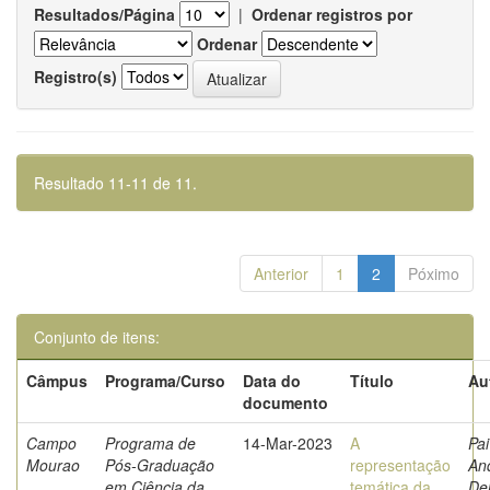
Resultados/Página
|
Ordenar registros por
Ordenar
Registro(s)
Resultado 11-11 de 11.
Anterior
1
2
Póximo
Conjunto de itens:
Câmpus
Programa/Curso
Data do
Título
Au
documento
Campo
Programa de
14-Mar-2023
A
Pai
Mourao
Pós-Graduação
representação
An
em Ciência da
temática da
De