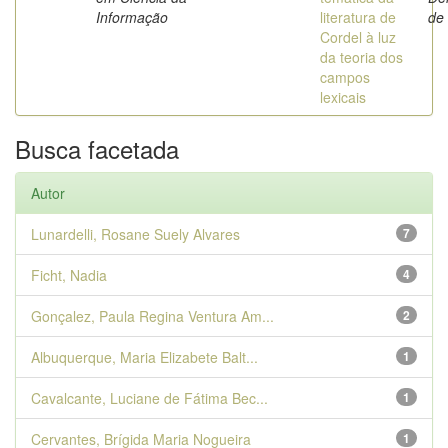
Informação
literatura de
de
Cordel à luz
da teoria dos
campos
lexicais
Busca facetada
Autor
Lunardelli, Rosane Suely Alvares
7
Ficht, Nadia
4
Gonçalez, Paula Regina Ventura Am...
2
Albuquerque, Maria Elizabete Balt...
1
Cavalcante, Luciane de Fátima Bec...
1
Cervantes, Brígida Maria Nogueira
1