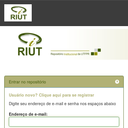
Skip
navigation
Entrar no repositório
Usuário novo? Clique aqui para se registrar
Digite seu endereço de e-mail e senha nos espaços abaixo
Endereço de e-mail: