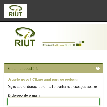
Skip
navigation
Entrar no repositório
Usuário novo? Clique aqui para se registrar
Digite seu endereço de e-mail e senha nos espaços abaixo
Endereço de e-mail: