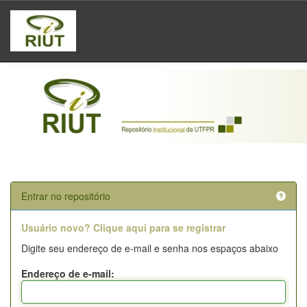
Skip
navigation
Entrar no repositório
Usuário novo? Clique aqui para se registrar
Digite seu endereço de e-mail e senha nos espaços abaixo
Endereço de e-mail: