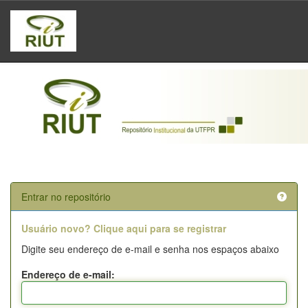
Skip
navigation
Entrar no repositório
Usuário novo? Clique aqui para se registrar
Digite seu endereço de e-mail e senha nos espaços abaixo
Endereço de e-mail: