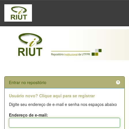
Skip
navigation
Entrar no repositório
Usuário novo? Clique aqui para se registrar
Digite seu endereço de e-mail e senha nos espaços abaixo
Endereço de e-mail: