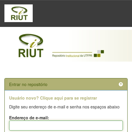
Skip
navigation
Entrar no repositório
Usuário novo? Clique aqui para se registrar
Digite seu endereço de e-mail e senha nos espaços abaixo
Endereço de e-mail: