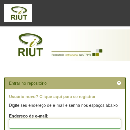
Skip
navigation
Entrar no repositório
Usuário novo? Clique aqui para se registrar
Digite seu endereço de e-mail e senha nos espaços abaixo
Endereço de e-mail: