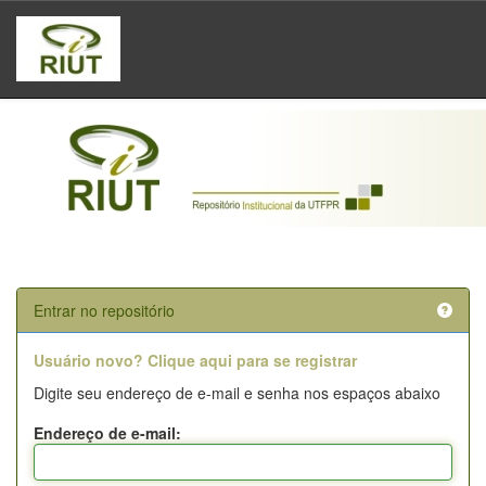
Skip
navigation
Entrar no repositório
Usuário novo? Clique aqui para se registrar
Digite seu endereço de e-mail e senha nos espaços abaixo
Endereço de e-mail: