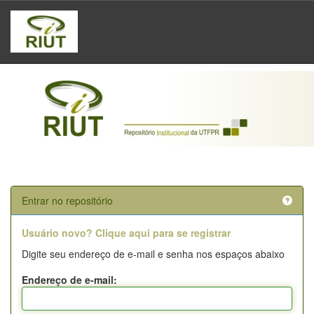
Skip
navigation
Entrar no repositório
Usuário novo? Clique aqui para se registrar
Digite seu endereço de e-mail e senha nos espaços abaixo
Endereço de e-mail: