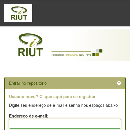
Skip
navigation
Entrar no repositório
Usuário novo? Clique aqui para se registrar
Digite seu endereço de e-mail e senha nos espaços abaixo
Endereço de e-mail: