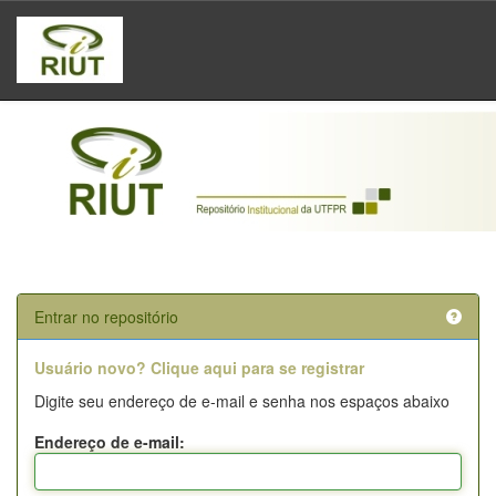
Skip
navigation
Entrar no repositório
Usuário novo? Clique aqui para se registrar
Digite seu endereço de e-mail e senha nos espaços abaixo
Endereço de e-mail: