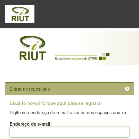
Skip
navigation
Entrar no repositório
Usuário novo? Clique aqui para se registrar
Digite seu endereço de e-mail e senha nos espaços abaixo
Endereço de e-mail: