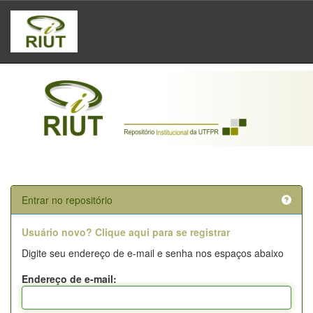
Skip
navigation
Entrar no repositório
Usuário novo? Clique aqui para se registrar
Digite seu endereço de e-mail e senha nos espaços abaixo
Endereço de e-mail: