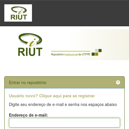
Skip
navigation
Entrar no repositório
Usuário novo? Clique aqui para se registrar
Digite seu endereço de e-mail e senha nos espaços abaixo
Endereço de e-mail: