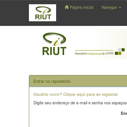
Página inicial
Navegar
Skip
navigation
Entrar no repositório
Usuário novo? Clique aqui para se registrar
Digite seu endereço de e-mail e senha nos espaços
End