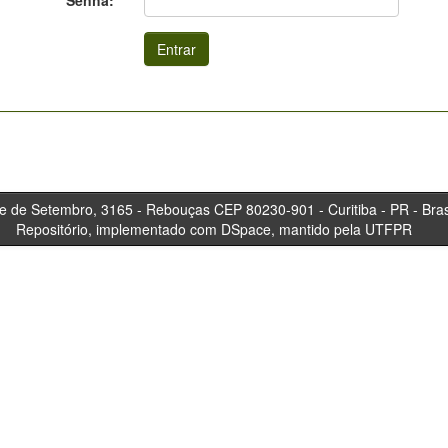
Senha:
tembro, 3165 - Rebouças CEP 80230-901 - Curitiba 
Repositório, implementado com DSpace, mantido pela UTFPR