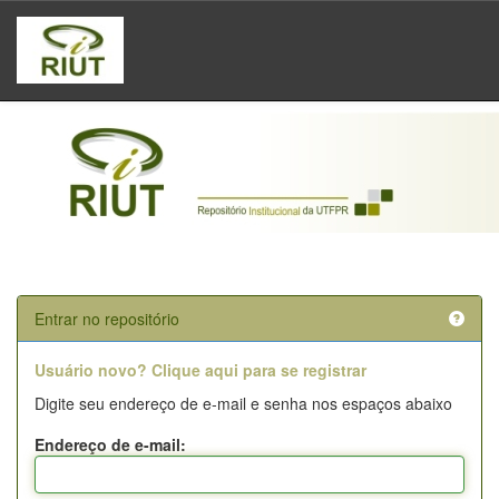
Skip
navigation
Entrar no repositório
Usuário novo? Clique aqui para se registrar
Digite seu endereço de e-mail e senha nos espaços abaixo
Endereço de e-mail: