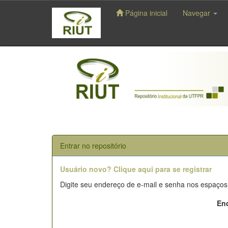
Página inicial
Navegar
Skip
navigation
Entrar no repositório
Usuário novo? Clique aqui para se registrar
Digite seu endereço de e-mail e senha nos espaços
End