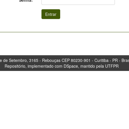
Senha:
tembro, 3165 - Rebouças CEP 80230-901 - Curitiba 
Repositório, implementado com DSpace, mantido pela UTFPR