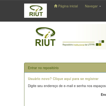
Página inicial
Navegar
Skip
navigation
Entrar no repositório
Usuário novo? Clique aqui para se registrar
Digite seu endereço de e-mail e senha nos espaços
End