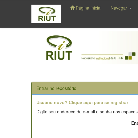
Página inicial
Navegar
Skip
navigation
Entrar no repositório
Usuário novo? Clique aqui para se registrar
Digite seu endereço de e-mail e senha nos espaços
End