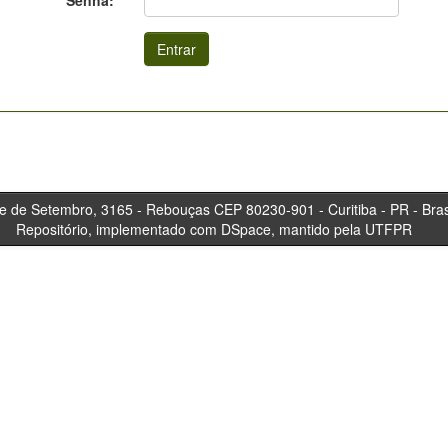
Senha:
tembro, 3165 - Rebouças CEP 80230-901 - Curitiba 
Repositório, implementado com DSpace, mantido pela UTFPR