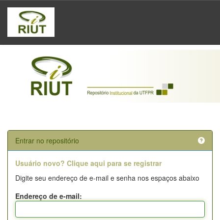
Skip
navigation
Entrar no repositório
Usuário novo? Clique aqui para se registrar
Digite seu endereço de e-mail e senha nos espaços abaixo
Endereço de e-mail: