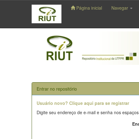
Página inicial
Navegar
Skip
navigation
Entrar no repositório
Usuário novo? Clique aqui para se registrar
Digite seu endereço de e-mail e senha nos espaços
End