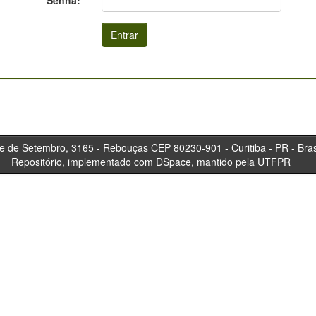
Senha:
tembro, 3165 - Rebouças CEP 80230-901 - Curitiba 
Repositório, implementado com DSpace, mantido pela UTFPR