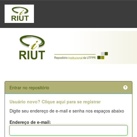
Skip
navigation
Entrar no repositório
Usuário novo? Clique aqui para se registrar
Digite seu endereço de e-mail e senha nos espaços abaixo
Endereço de e-mail: