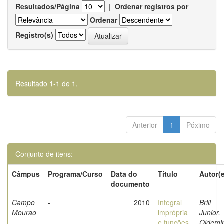
Resultados/Página
|
Ordenar registros por
Ordenar
Registro(s)
Resultado 1-1 de 1.
Anterior
1
Póximo
Conjunto de itens:
Câmpus
Programa/Curso
Data do
Título
Autor(
documento
Campo
-
2010
Integral
Brill
Mourao
imprópria
Junior,
e funções
Oldemi