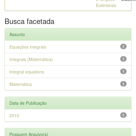
Eulerianas
Busca facetada
Assunto
Equações integrais
1
Integrais (Matemática)
1
Integral equations
1
Matemática
1
Data de Publicação
2010
1
Possuem Arquivo(s)