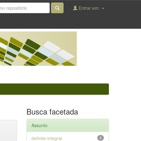
Entrar em:
Busca facetada
Assunto
definite integral
1