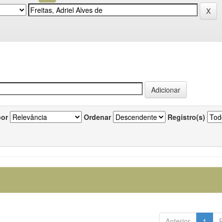
por
Ordenar
Registro(s)
Anterior
1