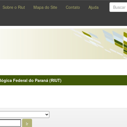
Sobre o Riut
Mapa do Site
Contato
Ajuda
lógica Federal do Paraná (RIUT)