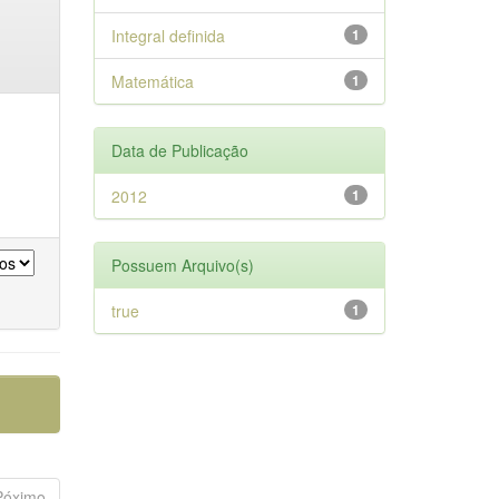
Integral definida
1
Matemática
1
Data de Publicação
2012
1
Possuem Arquivo(s)
true
1
Póximo