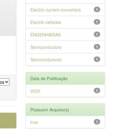
Electric current converters
1
Electric vehicles
1
ENGENHARIAS
1
Semiconductors
1
Semicondutores
1
Data de Publicação
2023
1
Possuem Arquivo(s)
true
1