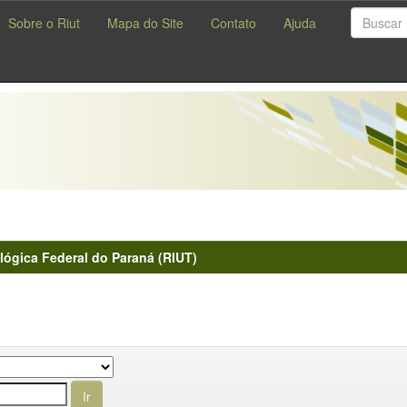
Sobre o Riut
Mapa do Site
Contato
Ajuda
lógica Federal do Paraná (RIUT)