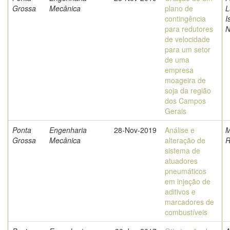
Grossa
Mecânica
plano de
L
contingência
I
para redutores
N
de velocidade
para um setor
de uma
empresa
moageira de
soja da região
dos Campos
Gerais
Ponta
Engenharia
28-Nov-2019
Análise e
M
Grossa
Mecânica
alteração de
R
sistema de
atuadores
pneumáticos
em injeção de
aditivos e
marcadores de
combustíveis