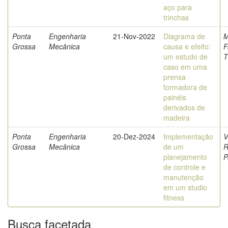
aço para
trinchas
Ponta
Engenharia
21-Nov-2022
Diagrama de
M
Grossa
Mecânica
causa e efeito:
F
um estudo de
T
caso em uma
prensa
formadora de
painéis
derivados de
madeira
Ponta
Engenharia
20-Dez-2024
Implementação
V
Grossa
Mecânica
de um
R
planejamento
P
de controle e
manutenção
em um studio
fitness
Busca facetada