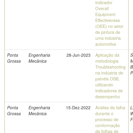
indicador
Overall
Equipment
Effectiveness
(OEE) no setor
de pintura de
uma indústria
automotiva
Ponta
Engenharia
28-Jun-2023
Aplicação da
S
Grossa
Mecânica
metodologia
M
Troubleshooting
B
na indústria de
P
painéis OSB,
utilizando
indicadores de
desempenho
Ponta
Engenharia
15-Dez-2022
Análise de falha
L
Grossa
Mecânica
durante o
W
processo de
F
conformação
de folhas de