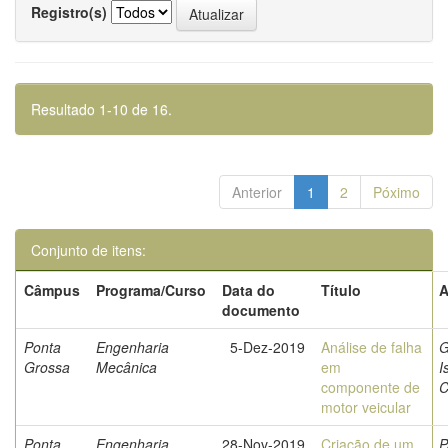
Registro(s)
Resultado 1-10 de 16.
Anterior
1
2
Póximo
Conjunto de itens:
Câmpus
Programa/Curso
Data do
Título
A
documento
Ponta
Engenharia
5-Dez-2019
Análise de falha
G
Grossa
Mecânica
em
I
componente de
C
motor veicular
Ponta
Engenharia
28-Nov-2019
Criação de um
P