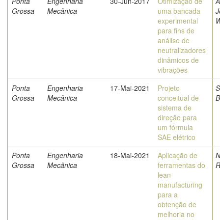
Ponta
Engenharia
30-Jun-2017
Otimização de
A
Grossa
Mecânica
uma bancada
J
experimental
W
para fins de
análise de
neutralizadores
dinâmicos de
vibrações
Ponta
Engenharia
17-Mai-2021
Projeto
S
Grossa
Mecânica
conceitual de
B
sistema de
direção para
um fórmula
SAE elétrico
Ponta
Engenharia
18-Mai-2021
Aplicação de
N
Grossa
Mecânica
ferramentas do
R
lean
manufacturing
para a
obtenção de
melhoria no