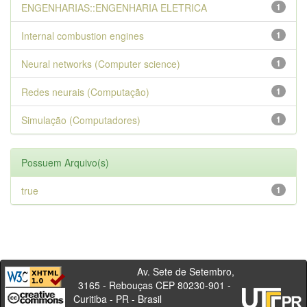
ENGENHARIAS::ENGENHARIA ELETRICA
1
Internal combustion engines
1
Neural networks (Computer science)
1
Redes neurais (Computação)
1
Simulação (Computadores)
1
Possuem Arquivo(s)
true
1
Av. Sete de Setembro,
3165 - Rebouças CEP 80230-901 -
Curitiba - PR - Brasil