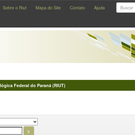
Sobre o Riut
Mapa do Site
Contato
Ajuda
lógica Federal do Paraná (RIUT)