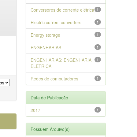
Conversores de corrente elétrica
1
Electric current converters
1
Energy storage
1
ENGENHARIAS
1
ENGENHARIAS::ENGENHARIA
1
ELETRICA
Redes de computadores
1
Data de Publicação
2017
1
Possuem Arquivo(s)