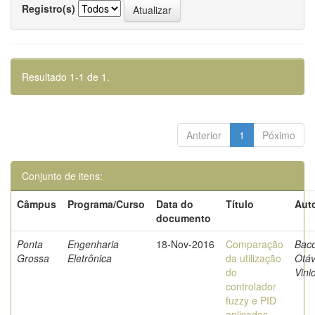
Registro(s)
Resultado 1-1 de 1.
Anterior
1
Póximo
Conjunto de itens:
Câmpus
Programa/Curso
Data do
Título
Auto
documento
Ponta
Engenharia
18-Nov-2016
Comparação
Baco
Grossa
Eletrônica
da utilização
Otáv
do
Vini
controlador
fuzzy e PID
aplicados