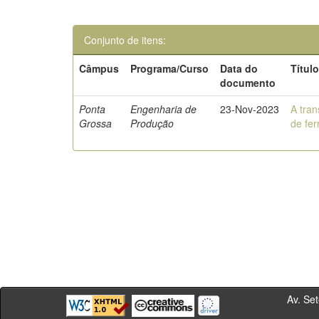
Conjunto de itens:
Câmpus
Programa/Curso
Data do
Títul
documento
Ponta
Engenharia de
23-Nov-2023
A tran
Grossa
Produção
de fe
Av. Sete de Se