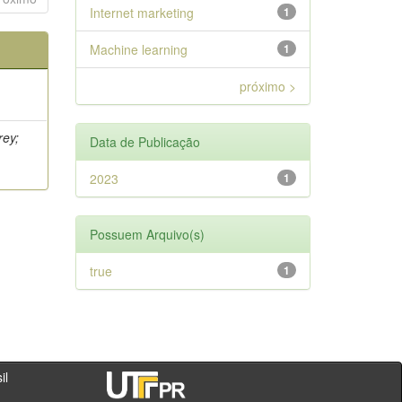
Internet marketing
1
Machine learning
1
próximo >
rey;
Data de Publicação
2023
1
Possuem Arquivo(s)
true
1
- PR - Brasil