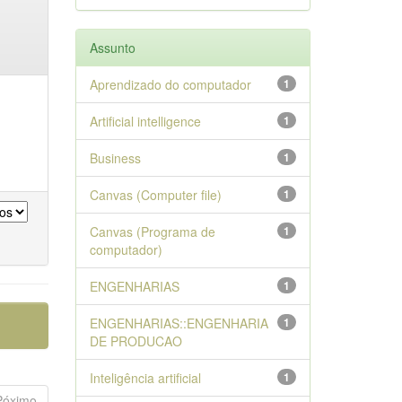
Assunto
Aprendizado do computador
1
Artificial intelligence
1
Business
1
Canvas (Computer file)
1
Canvas (Programa de
1
computador)
ENGENHARIAS
1
ENGENHARIAS::ENGENHARIA
1
DE PRODUCAO
Inteligência artificial
1
Póximo