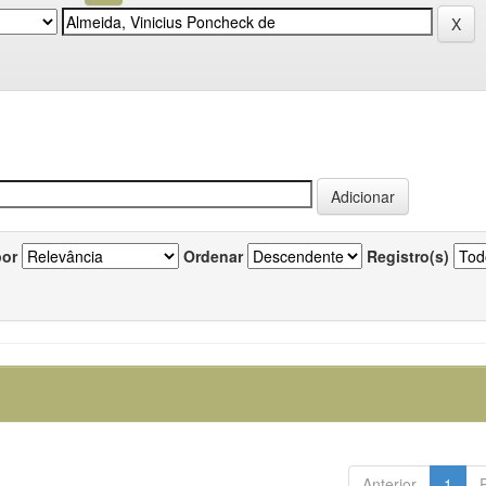
por
Ordenar
Registro(s)
Anterior
1