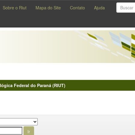
Sobre o Riut
Mapa do Site
Contato
Ajuda
lógica Federal do Paraná (RIUT)