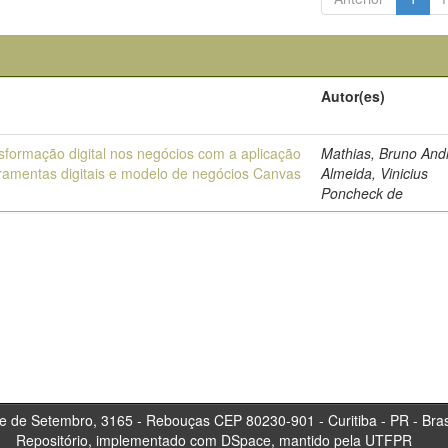
o
Autor(es)
sformação digital nos negócios com a aplicação
Mathias, Bruno And
rramentas digitais e modelo de negócios Canvas
Almeida, Vinicius
Poncheck de
tembro, 3165 - Rebouças CEP 80230-901 - Curitiba 
Repositório, implementado com DSpace, mantido pela UTFPR