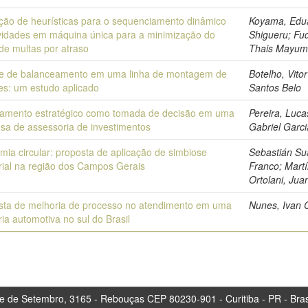
ação de heurísticas para o sequenciamento dinâmico
Koyama, Edu
ividades em máquina única para a minimização do
Shigueru; Fu
de multas por atraso
Thais Mayu
se de balanceamento em uma linha de montagem de
Botelho, Vito
es: um estudo aplicado
Santos Belo
jamento estratégico como tomada de decisão em uma
Pereira, Luca
sa de assessoria de investimentos
Gabriel Garci
ia circular: proposta de aplicação de simbiose
Sebastián Su
rial na região dos Campos Gerais
Franco; Mart
Ortolani, Jua
sta de melhoria de processo no atendimento em uma
Nunes, Ivan 
ria automotiva no sul do Brasil
tembro, 3165 - Rebouças CEP 80230-901 - Curitiba 