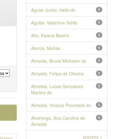
Aguiar Junior, Helio de
1
Aguilar, Valentina Sahib
1
Aita, Kaiana Beatriz
1
Alercia, Matías
1
Almeida, Bruna Michelan de
1
Almeida, Felipe de Oliveira
1
Almeida, Lucas Gonçalves
1
Martins de
Almeida, Vinicius Poncheck de
1
Alvarenga, Ana Carolina de
1
Almeida
próximo >
Póximo