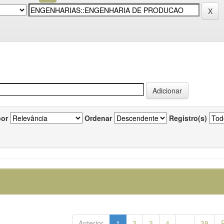
por
Ordenar
Registro(s)
Anterior
1
2
3
4
...
38