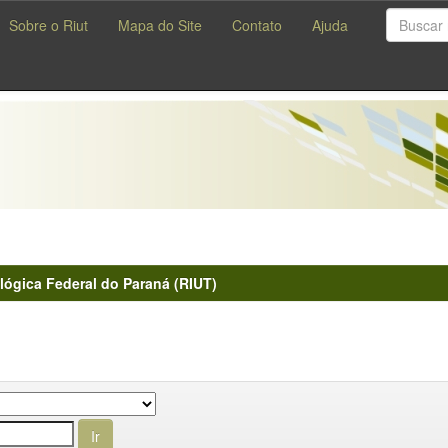
Sobre o Riut
Mapa do Site
Contato
Ajuda
lógica Federal do Paraná (RIUT)