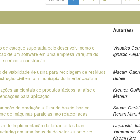
o
Autor(es)
o de estoque suportada pelo desenvolvimento e
Vinuales Go
acão de um software em uma empresa varejista do
Ignacio Aleja
de cercas e construção
 de viabilidade de usina para reciclagem de resíduos
Macari, Gabri
strução civil em um município do interior paulista
Bufelli
ações ambientais de produtos lácteos: análise e
Kremer, Guil
endações para aplicação
Mateus
amação da produção utilizando heurísticas no
Sousa, Chris
nte de máquinas paralelas não relacionadas
Renan Marin
sta de implementação de ferramentas lean
Dopkoski, Jul
acturing em uma indústria do setor automotivo
Yamamura, S
Naomi Kato