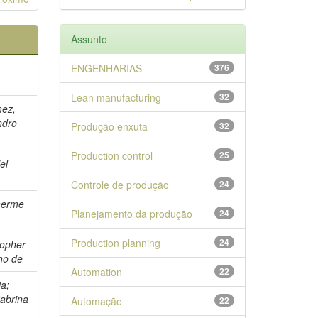
Assunto
ENGENHARIAS
376
Lean manufacturing
32
mez,
ndro
Produção enxuta
32
Production control
25
el
Controle de produção
24
herme
Planejamento da produção
24
Production planning
24
topher
ho de
Automation
22
ia;
abrina
Automação
22