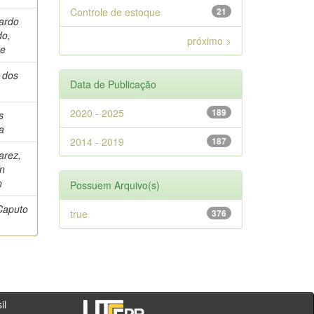
Controle de estoque
21
ardo
do,
próximo >
me
r dos
Data de Publicação
2020 - 2025
189
s
a
2014 - 2019
187
arez,
ín
n
Possuem Arquivo(s)
Caputo
true
376
- PR - Brasil