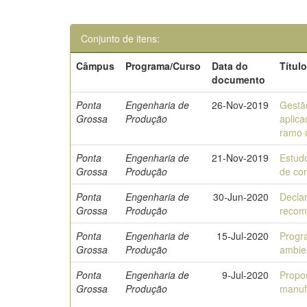
Conjunto de itens:
Câmpus
Programa/Curso
Data do
Títul
documento
Ponta
Engenharia de
26-Nov-2019
Gestã
Grossa
Produção
aplic
ramo 
Ponta
Engenharia de
21-Nov-2019
Estudo
Grossa
Produção
de con
Ponta
Engenharia de
30-Jun-2020
Declar
Grossa
Produção
recom
Ponta
Engenharia de
15-Jul-2020
Progr
Grossa
Produção
ambie
Ponta
Engenharia de
9-Jul-2020
Propo
Grossa
Produção
manuf