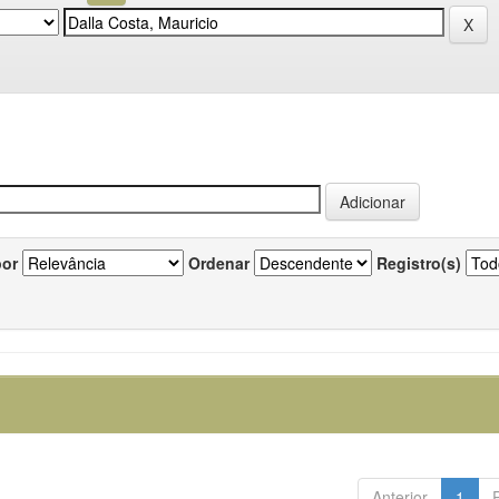
por
Ordenar
Registro(s)
Anterior
1