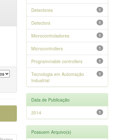
Detectores
1
Detectors
1
Microcontroladores
1
Microcontrollers
1
Programmable controllers
1
Tecnologia em Automação
1
Industrial
Data de Publicação
2014
1
Possuem Arquivo(s)
Póximo