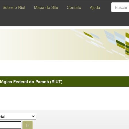
Sobre o Riut
Mapa do Site
Contato
Ajuda
lógica Federal do Paraná (RIUT)