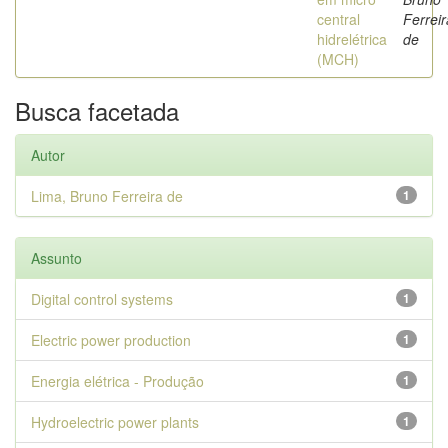
central
Ferreir
hidrelétrica
de
(MCH)
Busca facetada
Autor
Lima, Bruno Ferreira de
1
Assunto
Digital control systems
1
Electric power production
1
Energia elétrica - Produção
1
Hydroelectric power plants
1