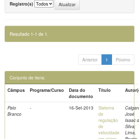
Registro(s)
Resultado 1-1 de 1.
Anterior
1
Póximo
Conjunto de itens:
Câmpus
Programa/Curso
Data do
Título
Autor(
documento
Pato
-
16-Set-2013
Sistema
Calgar
Branco
de
José
regulação
Isaac 
de
Silva;
velocidade
Lima,
em micro
Bruno