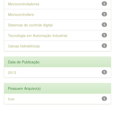
Microcontroladores
1
Microcontrollers
1
Sistemas de controle digital
1
Tecnologia em Automação Industrial
1
Usinas hidrelétricas
1
Data de Publicação
2013
1
Possuem Arquivo(s)
true
1