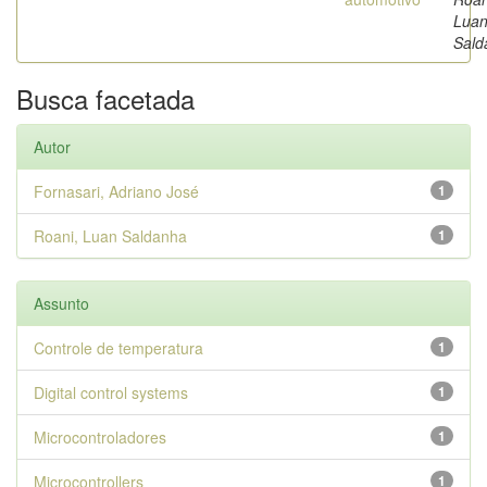
Lua
Sald
Busca facetada
Autor
Fornasari, Adriano José
1
Roani, Luan Saldanha
1
Assunto
Controle de temperatura
1
Digital control systems
1
Microcontroladores
1
Microcontrollers
1