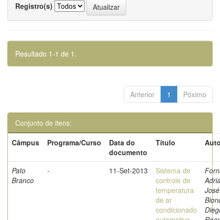
Registro(s)
Resultado 1-1 de 1.
Anterior
1
Póximo
Conjunto de itens:
Câmpus
Programa/Curso
Data do
Título
Auto
documento
Pato
-
11-Set-2013
Sistema de
Forn
Branco
controle de
Adri
temperatura
José
de ar
Bion
condicionado
Dieg
automotivo
Roan