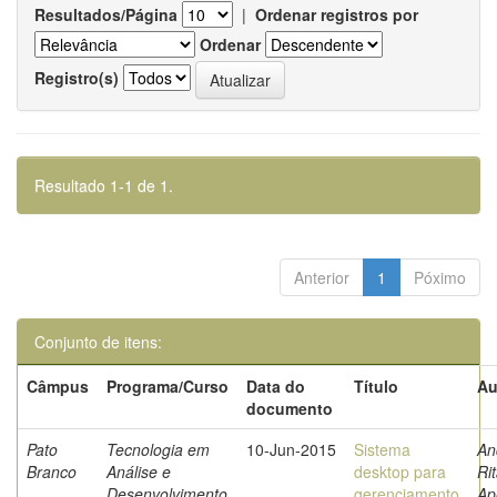
Resultados/Página
|
Ordenar registros por
Ordenar
Registro(s)
Resultado 1-1 de 1.
Anterior
1
Póximo
Conjunto de itens:
Câmpus
Programa/Curso
Data do
Título
Au
documento
Pato
Tecnologia em
10-Jun-2015
Sistema
An
Branco
Análise e
desktop para
Ri
Desenvolvimento
gerenciamento
Ap