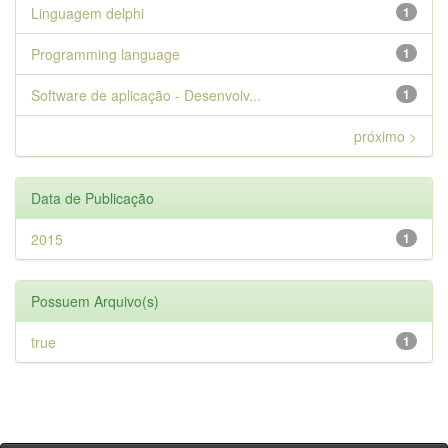
Linguagem delphi
1
Programming language
1
Software de aplicação - Desenvolv...
1
próximo >
Data de Publicação
2015
1
Possuem Arquivo(s)
true
1