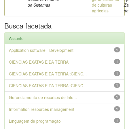
de Sistemas
de culturas
Za
agrícolas
de
Busca facetada
Assunto
Application software - Development
1
CIENCIAS EXATAS E DA TERRA
1
CIENCIAS EXATAS E DA TERRA::CIENC...
1
CIENCIAS EXATAS E DA TERRA::CIENC...
1
Gerenciamento de recursos de info...
1
Information resources management
1
Linguagem de programação
1