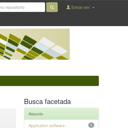
Entrar em:
Busca facetada
Assunto
Application software -
1