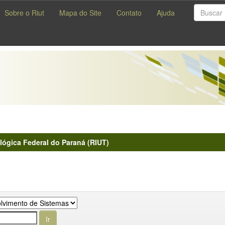
Sobre o Riut
Mapa do Site
Contato
Ajuda
lógica Federal do Paraná (RIUT)