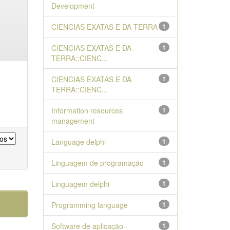
Development
CIENCIAS EXATAS E DA TERRA
1
CIENCIAS EXATAS E DA
1
TERRA::CIENC...
CIENCIAS EXATAS E DA
1
TERRA::CIENC...
Information resources
1
management
Language delphi
1
Linguagem de programação
1
Linguagem delphi
1
Programming language
1
Software de aplicação -
1