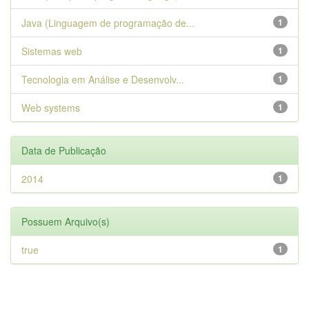
Java (Linguagem de programação de...
1
Sistemas web
1
Tecnologia em Análise e Desenvolv...
1
Web systems
1
Data de Publicação
2014
1
Possuem Arquivo(s)
true
1