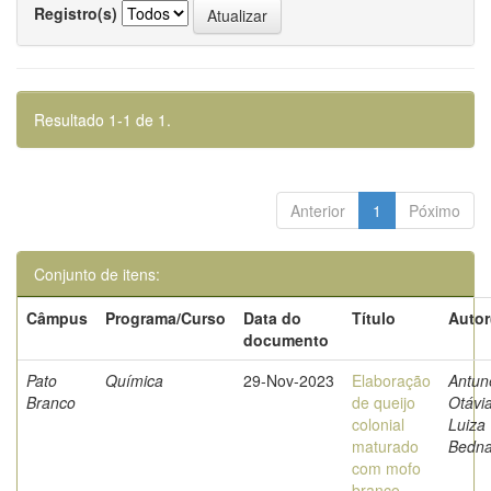
Registro(s)
Resultado 1-1 de 1.
Anterior
1
Póximo
Conjunto de itens:
Câmpus
Programa/Curso
Data do
Título
Autor
documento
Pato
Química
29-Nov-2023
Elaboração
Antun
Branco
de queijo
Otávi
colonial
Luiza
maturado
Bedna
com mofo
branco