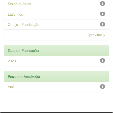
Físico-química
1
Laticínios
1
Queijo - Fabricação
1
próximo >
Data de Publicação
2023
1
Possuem Arquivo(s)
true
1