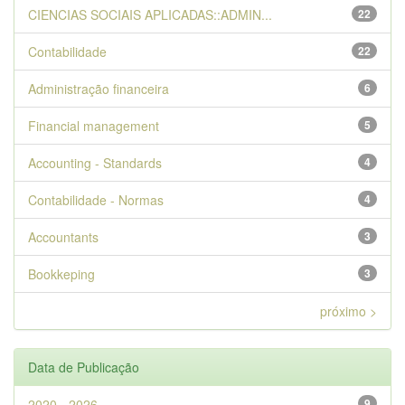
CIENCIAS SOCIAIS APLICADAS::ADMIN...
22
Contabilidade
22
Administração financeira
6
Financial management
5
Accounting - Standards
4
Contabilidade - Normas
4
Accountants
3
Bookkeping
3
próximo >
Data de Publicação
2020 - 2026
9