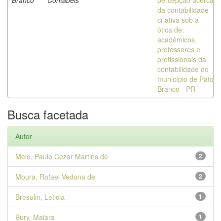
Branco
Contábeis
percepção acerca
da contabilidade
criativa sob a
ótica de:
acadêmicos,
professores e
profissionais da
contabilidade do
município de Pato
Branco - PR
Busca facetada
Autor
Melo, Paulo Cezar Martins de
2
Moura, Rafael Vedana de
2
Brеsulіn, Lеtіcіа
1
Bury, Maiara
1