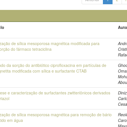
ulo
Auto
lização de sílica mesoporosa magnética modificada para
Andri
orção do fármaco tetraciclina
Crist
Rafa
udo da sorção do antibiótico ciprofloxacina em partículas de
Ghoc
netita modificada com sílica e surfactante CTAB
Oma
Moh
Abo
tese e caracterização de surfactantes zwitteriônicos derivados
Diniz
riazol
Carl
Cesa
lização de sílica mesoporosa magnética para remoção de bário
Reol
tido em água
Caro
May