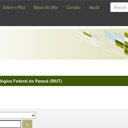
Sobre o Riut
Mapa do Site
Contato
Ajuda
lógica Federal do Paraná (RIUT)