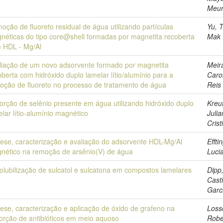
Meur
oção de fluoreto residual de água utilizando partículas
Yu, T
néticas do tipo core@shell formadas por magnetita recoberta
Mak
 HDL - Mg/Al
liação de um novo adsorvente formado por magnetita
Meir
oberta com hidróxido duplo lamelar lítio/alumínio para a
Caro
oção de fluoreto no processo de tratamento de água
Reis
orção de selênio presente em água utilizando hidróxido duplo
Kreu
elar lítio-alumínio magnético
Juli
Crist
tese, caracterização e avaliação do adsorvente HDL-Mg/Al
Effti
nético na remoção de arsênio(V) de água
Luci
olubilização de sulcatol e sulcatona em compostos lamelares
Dipp
Cast
Garc
tese, caracterização e aplicação de óxido de grafeno na
Loss
orção de antibióticos em meio aquoso
Robe