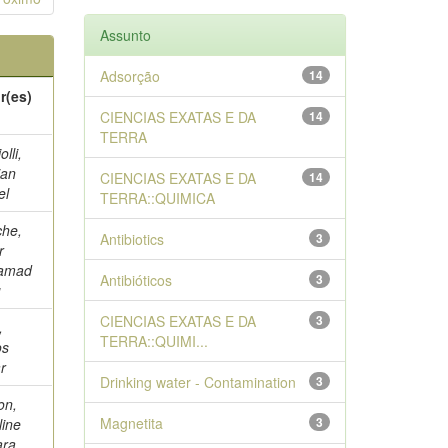
Assunto
Adsorção
14
r(es)
CIENCIAS EXATAS E DA
14
TERRA
olli,
ian
CIENCIAS EXATAS E DA
14
el
TERRA::QUIMICA
he,
Antibiotics
3
r
amad
Antibióticos
3
u
CIENCIAS EXATAS E DA
3
,
TERRA::QUIMI...
os
r
Drinking water - Contamination
3
on,
Magnetita
3
line
ara