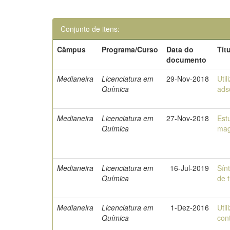
Conjunto de itens:
Câmpus
Programa/Curso
Data do
Tít
documento
Medianeira
Licenciatura em
29-Nov-2018
Uti
Química
ads
Medianeira
Licenciatura em
27-Nov-2018
Est
Química
mag
Medianeira
Licenciatura em
16-Jul-2019
Sín
Química
de t
Medianeira
Licenciatura em
1-Dez-2016
Uti
Química
con