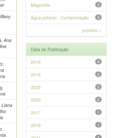
er
Magnetite
3
iffany
Água potável - Contaminação
3
próximo >
a, Ana
line
Data de Publicação
2016
4
tz,
ana
2018
2
ina
2023
2
ng,
ane
2025
2
, Liana
ilho
2017
1
ia
2019
1
o,
rta
2021
1