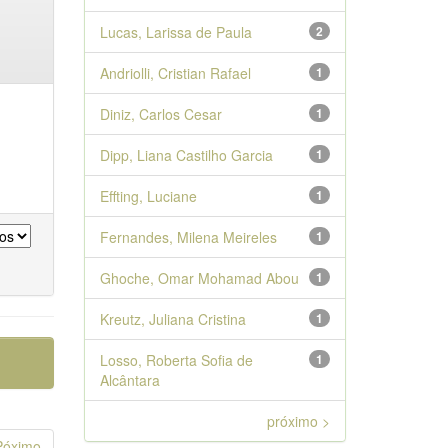
Lucas, Larissa de Paula
2
Andriolli, Cristian Rafael
1
Diniz, Carlos Cesar
1
Dipp, Liana Castilho Garcia
1
Effting, Luciane
1
Fernandes, Milena Meireles
1
Ghoche, Omar Mohamad Abou
1
Kreutz, Juliana Cristina
1
Losso, Roberta Sofia de
1
Alcântara
próximo >
Póximo